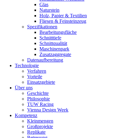
Glas
Naturstein
Holz, Papier & Textilien
Fliesen & Feinsteinzeug
Spezifikationen
Bearbeitungsfläche
Schnitttiefe
Schnittqualität
Maschinenpark
Zusatzaggregate
Datenaufbereitung
Technologie
Verfahren
Vorteile
Einsatzgebiete
Über uns
Geschichte
Philosophie
TUW Racing
Vienna Design Week
Kompetenz
Kleinmengen
Großprojekte
Replikate
Betreuung