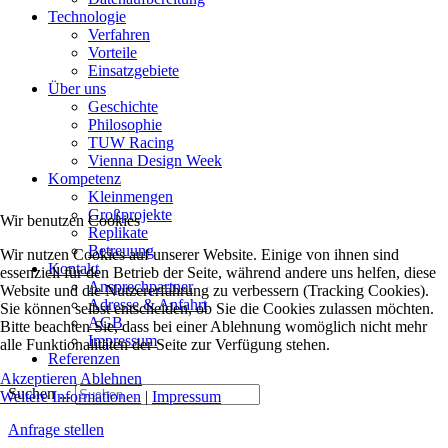
Technologie
Verfahren
Vorteile
Einsatzgebiete
Über uns
Geschichte
Philosophie
TUW Racing
Vienna Design Week
Kompetenz
Kleinmengen
Großprojekte
Wir benutzen Cookies
Replikate
Betreuung
Wir nutzen Cookies auf unserer Website. Einige von ihnen sind
Kontakt
essenziell für den Betrieb der Seite, während andere uns helfen, diese
Ansprechpartner
Website und die Nutzererfahrung zu verbessern (Tracking Cookies).
Adresse & Anfahrt
Sie können selbst entscheiden, ob Sie die Cookies zulassen möchten.
AGB
Bitte beachten Sie, dass bei einer Ablehnung womöglich nicht mehr
Impressum
alle Funktionalitäten der Seite zur Verfügung stehen.
Referenzen
Akzeptieren
Ablehnen
Suchen ...
Weitere Informationen
|
Impressum
Anfrage stellen