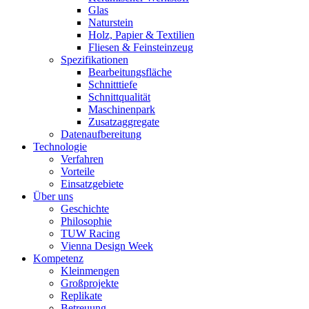
Glas
Naturstein
Holz, Papier & Textilien
Fliesen & Feinsteinzeug
Spezifikationen
Bearbeitungsfläche
Schnitttiefe
Schnittqualität
Maschinenpark
Zusatzaggregate
Datenaufbereitung
Technologie
Verfahren
Vorteile
Einsatzgebiete
Über uns
Geschichte
Philosophie
TUW Racing
Vienna Design Week
Kompetenz
Kleinmengen
Großprojekte
Replikate
Betreuung