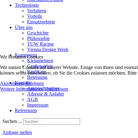
Technologie
Verfahren
Vorteile
Einsatzgebiete
Über uns
Geschichte
Philosophie
TUW Racing
Vienna Design Week
Kompetenz
Wir benutzen Cookies
Kleinmengen
Großprojekte
Wir nutzen Cookies auf unserer Website. Einige von ihnen sind essenzi
Replikate
können selbst entscheiden, ob Sie die Cookies zulassen möchten. Bitte
Betreuung
Kontakt
Akzeptieren
Ablehnen
Ansprechpartner
Weitere Informationen
|
Impressum
Adresse & Anfahrt
AGB
Impressum
Referenzen
Suchen ...
Anfrage stellen