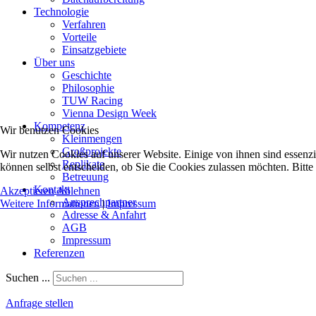
Technologie
Verfahren
Vorteile
Einsatzgebiete
Über uns
Geschichte
Philosophie
TUW Racing
Vienna Design Week
Kompetenz
Wir benutzen Cookies
Kleinmengen
Großprojekte
Wir nutzen Cookies auf unserer Website. Einige von ihnen sind essenzi
Replikate
können selbst entscheiden, ob Sie die Cookies zulassen möchten. Bitte
Betreuung
Kontakt
Akzeptieren
Ablehnen
Ansprechpartner
Weitere Informationen
|
Impressum
Adresse & Anfahrt
AGB
Impressum
Referenzen
Suchen ...
Anfrage stellen