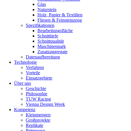
Glas
Naturstein
Holz, Papier & Textilien
Fliesen & Feinsteinzeug
Spezifikationen
Bearbeitungsfläche
Schnitttiefe
Schnittqualität
Maschinenpark
Zusatzaggregate
Datenaufbereitung
Technologie
Verfahren
Vorteile
Einsatzgebiete
Über uns
Geschichte
Philosophie
TUW Racing
Vienna Design Week
Kompetenz
Kleinmengen
Großprojekte
Replikate
Betreuung