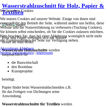
Wasserstrahlzuschnitt für Holz, Papier &
Wir benutzen Cookies
Textilien
Wir nutzen Cookies auf unserer Website. Einige von ihnen sind
essenziell für den Betrieb der Seite, während andere uns helfen, diese
Website und die Nutzererfahrung zu verbessern (Tracking Cookies).
Sie können selbst entscheiden, ob Sie die Cookies zulassen möchten.
Bitte beachten Sie, dass bei einer Ablehnung womöglich nicht mehr
Holz und Papier vertragen sich mit Wasser
alle Funktionalitäten der Seite zur Verfügung stehen.
besser als man denkt.
Akzeptieren
Ablehnen
Wasserstrahl Holzzuschnitte
werden
Weitere Informationen
|
Impressum
hauptsächlich für
die Bauwirtschaft
den Bootsbau
Kunstprojekte
benötigt.
Papier findet beim Wasserstrahlschneiden z.B.
für das Fertigen von Dichtungen seine
Anwendung.
Wasserstrahlzuschnitte für Textilien
werden