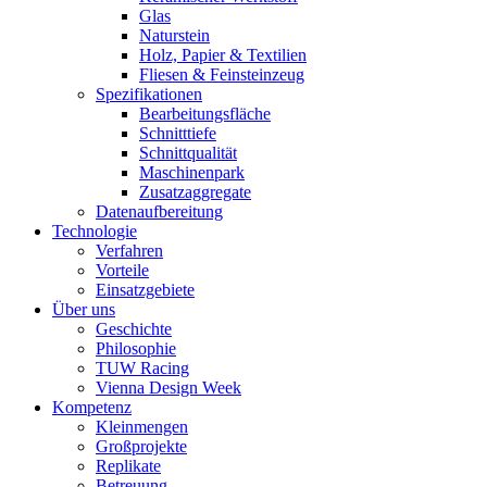
Glas
Naturstein
Holz, Papier & Textilien
Fliesen & Feinsteinzeug
Spezifikationen
Bearbeitungsfläche
Schnitttiefe
Schnittqualität
Maschinenpark
Zusatzaggregate
Datenaufbereitung
Technologie
Verfahren
Vorteile
Einsatzgebiete
Über uns
Geschichte
Philosophie
TUW Racing
Vienna Design Week
Kompetenz
Kleinmengen
Großprojekte
Replikate
Betreuung